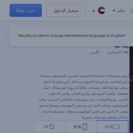
ر
تعلم
تسجيل الدخول
جرب مجانًا
Would you like to change Renderforest language to English?
تجسيد بصري للموسيقى بسماعة رأس
إيقاعية
9K+
الاصدارات
مرن
ارتقِ بموسيقاك باستخدام التجسيد البصري للموسيقى بسماعة
رأس إيقاعية. يعرض هذا النموذج سماعة رأس متحركة نابضة
تتزامن مع إيقاعاتك، وستجده مثاليًا للترويج لموسيقاك. حمل
مقطعك، وأضف الموسيقى واسم الفنان، واختر الأسلوب
الأنسب، ودع الحياة تدب في موسيقاك بالعناصر البصرية. مثالي
للموسيقيين وفناني الدي جي ومنتجي الموسيقى وصناع محتوى
يوتيوب الراغبين في تعزيز قنواتهم بفيديوهات موسيقية جديدة.
ابدأ الآن واجعل موسيقاك مميزة!
1:1
9:16
16:9