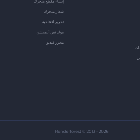
إنشاء مقطع متحرك
شعار متحرك
تحرير افتتاحية
مولد نص أنيميشن
محرر فيديو
ات
ي
Renderforest © 2013 - 2026