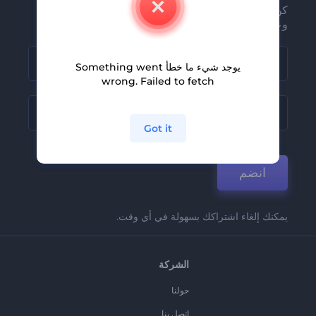
كن من بين أوائل من يستلمون أحدث أخبارنا
وعروضنا
يوجد شيء ما خطأ Something went
wrong. Failed to fetch
Got it
انضم
يمكنك إلغاء اشتراكك بسهولة في أي وقت.
الشركة
حولنا
اتصل بنا