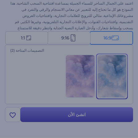
اعتمد على الجمال الساحر للسماء الجميلة بمساعدة افتتاحية السحب الشاحبة. هذا
النموذج هو كل ما تحتاج إليه للتعبير عن معاني الانسجام والرقي والتفرد في
مشروعاتك الإبداعية. مثالي للترويج للعلامات التجارية، وافتتاحيات العروض
التقديمية، وافتتاحيات القنوات، والإعلانات التجارية التلفزيونية، وغيرها الكثير. قم
بسحب وإسقاط شعارك، وأدخل العبارة النصية الجذابة وانتظر دقيقة للاستمتاع
بمقطع فيديو احترافي. لن تحتاج إلى أي شيء آخر لتلفت الأنظار. جرب الآن!
1:1
9:16
16:9
التصميمات المتاحة
(2)
انشئ الأن