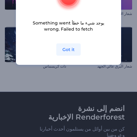
شعار الأضواء النابضة بالحياة
تخطيط شعار الإسقاط
يوجد شيء ما خطأ Something went
wrong. Failed to fetch
Got it
شعار البرق عالي الجهد
ذات كريسماس
انضم إلى نشرة
Renderforest الإخبارية
كن من بين أوائل من يستلمون أحدث أخبارنا
وعروضنا