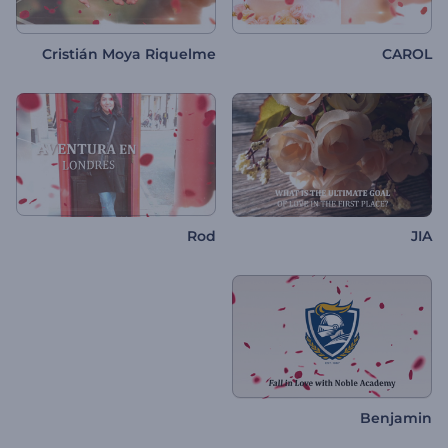
Cristián Moya Riquelme
CAROL
Rod
JIA
Benjamin