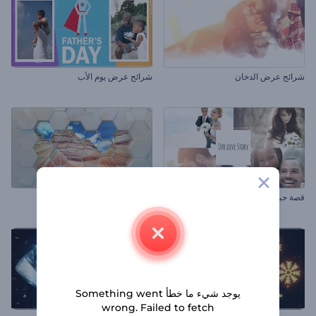
شرائح عرض الدخان
شرائح عرض يوم الأب
قصة حبنا
عرض شرائح اللغز السداسي
يوجد شيء ما خطأ Something went
wrong. Failed to fetch