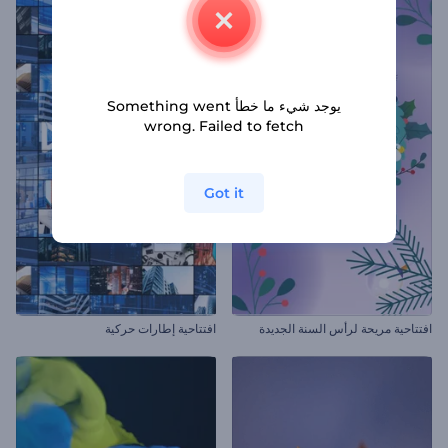
يوجد شيء ما خطأ Something went
wrong. Failed to fetch
Got it
افتتاحية مريحة لرأس السنة الجديدة
افتتاحية إطارات حركية