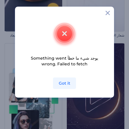
شعار الأسلوب البسيط
افتتاحية الأشكال المجردة ثلاثية الأبعاد
يوجد شيء ما خطأ Something went
wrong. Failed to fetch
Got it