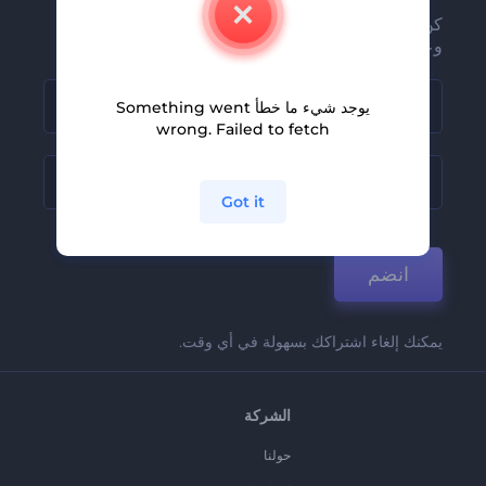
كن من بين أوائل من يستلمون أحدث أخبارنا
وعروضنا
يوجد شيء ما خطأ Something went
wrong. Failed to fetch
Got it
انضم
يمكنك إلغاء اشتراكك بسهولة في أي وقت.
الشركة
حولنا