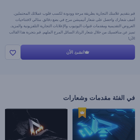
قم بتقديم علامتك التجارية بطريقة مرحة وودودة لكسب قلوب عملائك المحتملين.
أضف شعارك واحصل على شعار أنيميشن مرح في بضع دقائق. مثالي لافتتاحيات
العروض التقديمية ومقدمات قنوات اليوتيوب والإعلانات التجارية التلفزيونية والمزيد.
تميز عن منافسيك من خلال شعار الرذاذ السائل المرح الملهم. قم بتجربة هذا القالب
الآن!
انشئ الأن
في الفئة
مقدمات وشعارات