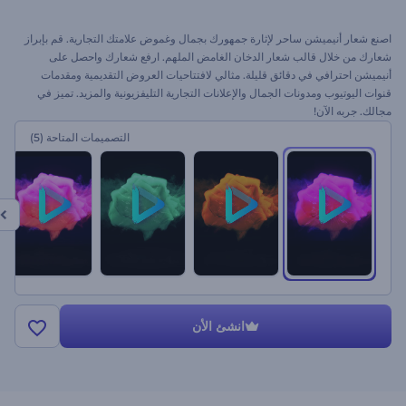
اصنع شعار أنيميشن ساحر لإثارة جمهورك بجمال وغموض علامتك التجارية. قم بإبراز
شعارك من خلال قالب شعار الدخان الغامض الملهم. ارفع شعارك واحصل على
أنيميشن احترافي في دقائق قليلة. مثالي لافتتاحيات العروض التقديمية ومقدمات
قنوات اليوتيوب ومدونات الجمال والإعلانات التجارية التليفزيونية والمزيد. تميز في
مجالك. جربه الآن!
التصميمات المتاحة
(5)
انشئ الأن