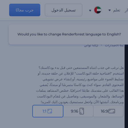
ر
تعلم
تسجيل الدخول
جرب مجانًا
Would you like to change Renderforest language to English?
افتتاحية حلقة البودكاست
62
الاصدارات
12 ثواني
هل ترغب في جذب انتباه المستمعين حتى قبل بدء بودكاستك؟
استخدم "افتتاحية حلقة البودكاست" للإعلان عن حلقة جديدة، أو
تسليط الضوء على مواضيع رئيسية، أو إنشاء عرض تشويقي
للمحتوى القادم. سواء كنتَ بودكاستًا متمرسًا أو مبتدئًا، يُضفي
هذا القالب على مقدمتك طابعًا احترافيًا. خصّص المشاهد بملفات
الوسائط، والشعار، والموسيقى، وتفاصيل عن مُقدّم البودكاست
وبرنامجك. أنشئها الآن واجعل مستمعيك يعودون إليك للمزيد!
1:1
9:16
16:9