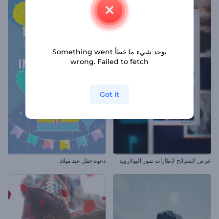
يوجد شيء ما خطأ Something went
wrong. Failed to fetch
Got it
عرض الشرائح لإطارات صور البولارويد
دعوة حفل عيد ميلاد