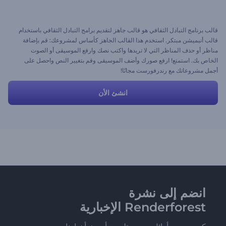
قالب برنامج التبادل الثقافي هو قالب جاهز لتقديم برامج التبادل الثقافي باستخدام
قالب أنيميشن مبتكر. استخدم هذا القالب الجاهز كأساس لمشروعك: قم بإضافة
مناظر أو حذف المناظر التي لا تريدها واكتب نصك وارفع الموسيقى أو الصوت
الخاص بك. استمتع! ارفع صورك وأضف الموسيقى وقم بتغيير النص واحصل على
أجمل مشروعاتك مع رندرفورست مجانًا!
انشئ الأن
انضم إلى نشرة
Renderforest الإخبارية