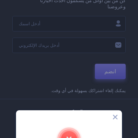
كن من بين أوائل من يستلمون أحدث أخبارنا
وعروضنا
انضم
يمكنك إلغاء اشتراكك بسهولة في أي وقت.
الشركة
حولنا
اتصل بنا