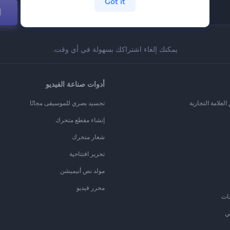
Got it
ا
يمكنك إلغاء اشتراكك بسهولة في أي وقت.
أدوات صناعة الفيديو
لعلامة التجارية
تجسيد بصري للموسيقى مجانًا
إنشاء مقطع متحرك
شعار متحرك
تحرير افتتاحية
مولد نص أنيميشن
محرر فيديو
ات
ي