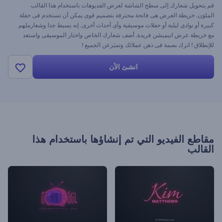
قم يتحويل شعارك إلى سطح الشاشة لعرض الفديوهات باستخدام هذا القالب
الملوَن. خريطة العرض هى فاتحة محترفة بتصميم قوى يمكن أن تستخدم فى حفلة
كبيرة أو نوادى ليلية أو حفلات موسيقية وأى أحداث أخرى. إنه بسيط جدا وشعارملهم
مع خريطة عرض انيميشن فريدة. أضف شعارك الخاص واختار الموسيقى واستعد
للإنطلاق ! اترك بصمة فى ذهن عملائك وتميَزعن الجميع !
انشئ الأن
مقاطع الفيديو التي تم إنشاؤها باستخدام هذا
القالب