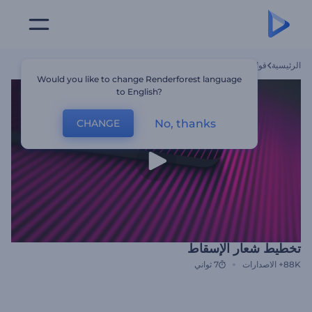
الرئيسية
قوالب
تخطيط شعار الإسقاط
Would you like to change Renderforest language
to English?
No, thanks
CHANGE
تخطيط شعار الإسقاط
88K+
الاصدارات
7 ثواني