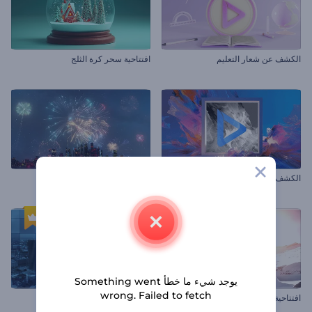
الكشف عن شعار التعليم
افتتاحية سحر كرة الثلج
الكشف عن شعار فن الباستيل
شعار الألعاب النارية الملهم
يوجد شيء ما خطأ Something went
wrong. Failed to fetch
افتتاحية الرياضات الخطيرة
افتتاحية حدث معاصر