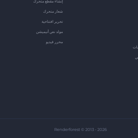
إنشاء مقطع متحرك
شعار متحرك
تحرير افتتاحية
مولد نص أنيميشن
محرر فيديو
ات
ي
Renderforest © 2013 - 2026