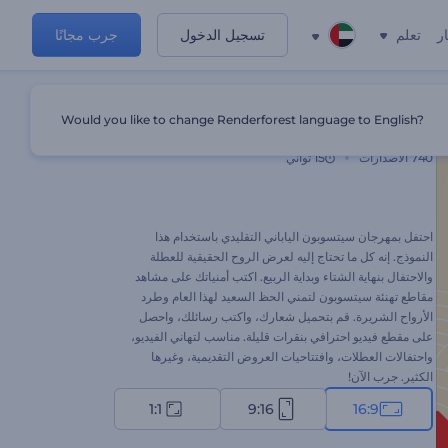
ر
تعلم
تسجيل الدخول
جرب مجانًا
Would you like to change Renderforest language to English?
مقاطع تهنئة سيتسوبون
740
الاصدارات
15 ثواني
احتفل بمهرجان سيتسوبون الياباني التقليدي باستخدام هذا
النموذج. إنه كل ما تحتاج إليه لعرض الروح الحقيقية للعطلة
والاحتفال بنهاية الشتاء وبداية الربيع. اكتب أمنياتك على مشاهد
مقاطع تهنئة سيتسوبون لتمني الحظ السعيد لهذا العام وطرد
الأرواح الشريرة. قم بتحميل شعارك، واكتب رسائلك، واحصل
على مقطع فيديو احترافي بنقرات قليلة. مناسب لتهاني الفيديو،
واحتفالات العطلات، وافتتاحيات العروض التقديمية، وغيرها
الكثير. جرب الآن!
1:1
9:16
16:9