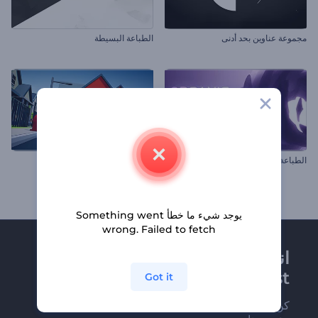
مجموعة عناوين بحد أدنى
الطباعة البسيطة
الطباعة العضوية
شعار بيكسلات آركاد الملهم
يوجد شيء ما خطأ Something went
wrong. Failed to fetch
انضم إلى نشرة
Renderforest الإخبارية
Got it
كن من بين أوائل من يستلمون أحدث أخبارنا