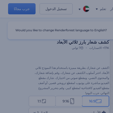
ر
تعلم
تسجيل الدخول
جرب مجانًا
Would you like to change Renderforest language to English?
قالب مميز
كشف شعار بارز ثلاثي الأبعاد
17K+
الاصدارات
7 ثواني
اكشف عن شعارك بطريقة مميزة باستخدام هذا النموذج ثلاثي
الأبعاد. اختر أسلوب الكشف عن شعارك، وقم بإضافة شعارك،
والمحتوى النصي، ومقطع صوتي من اختيارك. شارك مقطع
الفيديو مباشرة على يوتيوب لمقطع ترويجي قصير، أو أضف
مقطع الفيديو كافتتاحية لمقطع كبير، وقم بتحرير المشروع
النهائي. جرب اليوم!
1:1
9:16
16:9
الأسلوب
الخيار 1