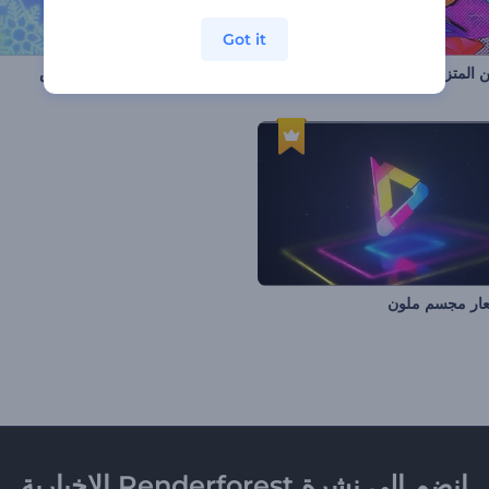
Got it
 المتزايد الملهم
افتتاحية ندف جليد الكريسماس
ر مجسم ملون
انضم إلى نشرة Renderforest الإخبارية