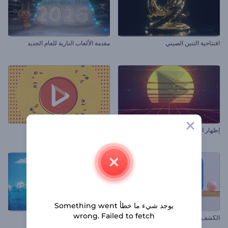
افتتاحية التنين الصيني
مقدمة الألعاب النارية للعام الجديد
إظهار الشعار القديم
شعار أنيميشن القفز ثنائي الأبعاد
يوجد شيء ما خطأ Something went
wrong. Failed to fetch
الكشف عن شعار سلسلة التفاعل
افتتاحية واقعية لأرنب شم النسيم