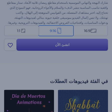
شارك البهجة والتهاني الموسمية باستخدام مقاطع رمضان ثلاثية الأبعاد. تمتاز بمقاطع
واقعية تناسب المناسبة تنشر الدفء والسلام والأجواء الروحانية، فهو النموذج الذي
تحتاج إليه. اختر مشاهدك المفضلة، من الفوانيس المتوهجة إلى الهلال، واكتب
تهنئتك، ولا تنس إكمال الفيديو بموسيقى خلفية حيوية. مثالي لفيديوهات التهنئة،
ودعوات المناسبات، وافتتاحيات العروض الاحتفالية، والفيديوهات الترويجية، وغيرها.
ابدأ الآن وشارك أجواء وبهجة رمضان!
1:1
9:16
16:9
انشئ الأن
في الفئة
فيديوهات العطلات