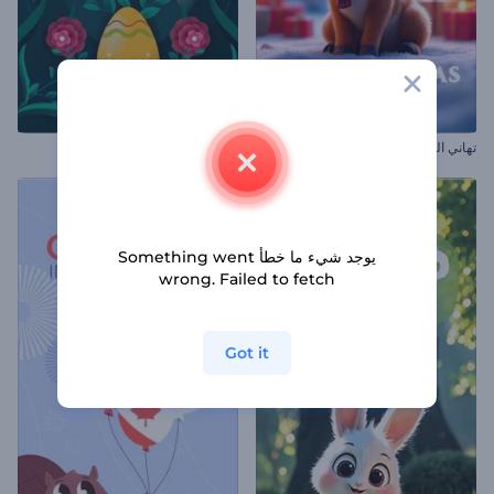
تهاني الكريسماس المبهجة ثلاثية الأبعاد
افتتاحية شم النسيم الملونة
يوجد شيء ما خطأ Something went
wrong. Failed to fetch
Got it