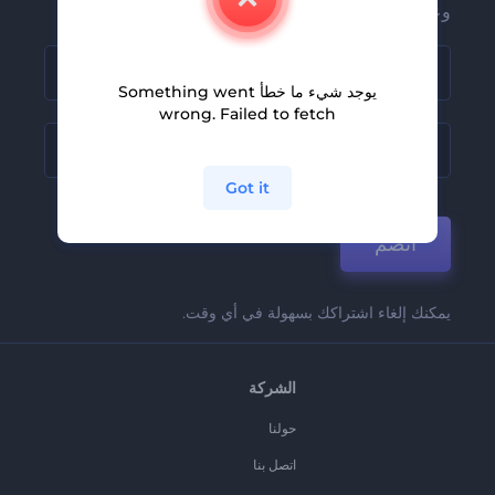
وعروضنا
يوجد شيء ما خطأ Something went
wrong. Failed to fetch
Got it
انضم
يمكنك إلغاء اشتراكك بسهولة في أي وقت.
الشركة
حولنا
اتصل بنا