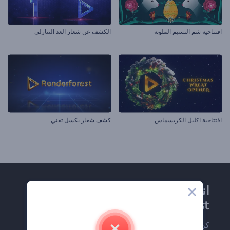
افتتاحية شم النسيم الملونة
الكشف عن شعار العد التنازلي
افتتاحية اكليل الكريسماس
كشف شعار بكسل تقني
انضم إلى نشرة
Renderforest الإخبارية
كن من بين أوائل من يستلمون أحدث أخبارنا