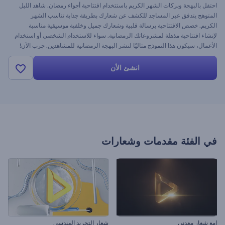
احتفل بالبهجة وبركات الشهر الكريم باستتخدام افتتاحية أجواء رمضان. شاهد الليل
المتوهج يتدفق عبر المساجد للكشف عن شعارك بطريقة جذابة تناسب الشهر
الكريم. خصص الافتتاحية برسالة قلبية وشعارك جميل وخلفية موسيقية مناسبة
لإنشاء افتتاحية مذهلة لمشروعاتك الرمضانية. سواء للاستخدام الشخصي أو استخدام
الأعمال، سيكون هذا النموذج مثاليًا لنشر البهجة الرمضانية للمشاهدين. جرب الآن!
انشئ الأن
في الفئة
مقدمات وشعارات
امع شعار معدني
شعار التجريد الهندسي