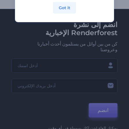
Got it
انضم إلى نشرة
Renderforest الإخبارية
كن من بين أوائل من يستلمون أحدث أخبارنا
وعروضنا
انضم
يمكنك إلغاء اشتراكك بسهولة في أي وقت.