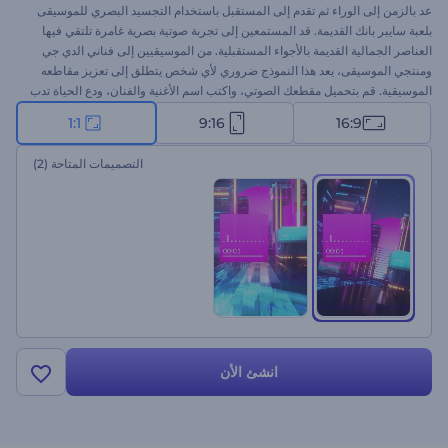
عد بالزمن إلى الوراء ثم تقدم إلى المستقبل باستخدام التجسيد البصري للموسيقى
بلعبة سايبر بانك القديمة. قد المستمعين إلى تجربة صوتية بصرية غامرة تلتقي فيها
العناصر الجمالية القديمة بالأجواء المستقبلية. من الموسيقيين إلى فناني الدي جي
ومنتجي الموسيقى، يعد هذا النموذج ضروري لأي شخص يتطلق إلى تعزيز مقاطعه
الموسيقية. قم بتحميل مقطعك الصوتي، واكتب اسم الأغنية والفنان، ودع الحياة تدب
في موسيقاك بهذا التجسيد البصري. ابدأ الآن واصطحب جمهورك في رحلة عبر
1:1
9:16
16:9
الزمن والمكان!
التصميمات المتاحة
(2)
انشئ الأن