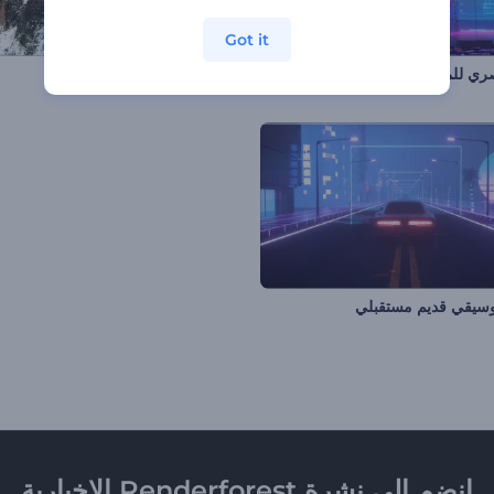
Got it
تجسيد بصري للموسيقى بلعبة سايبر بانك القديمة
مصور الموسيقى الإنعكاسي
سيقي قديم مستقبلي
انضم إلى نشرة Renderforest الإخبارية