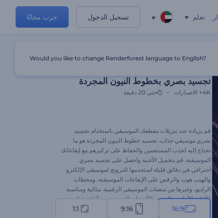
ر
تعلم
تسجيل الدخول
جرب مجانًا
Would you like to change Renderforest language to English?
قالب مميز
تجسيد بصري بخطوط النيون المجردة
4K+
الاصدارات
حتى 20 دقيقة
قم بزيادة عدد تنزيلات مقطعك الموسيقي باستخدام تجسيد
بصري موسيقي جذاب. تجسيد خطوط النيون المجردة هو ما
تحتاج إليه لجذب المستعمين والحفاظ على تركيزهم مع إيقاعاتك
الموسيقية. قم بتحميل الأغنية واحصل على تجسيد بصري
احترافي في دقائق قليلة استخدمها للترويج لموسيقى الإلكترو
والهيب هوب والرقص على الإيقاعات الموسيقية، ومحطات
الراديو، وغيرها من منصات الموسيقى الرقمية. مثالية ومناسبة
للأغاني الأحادية والترويج للألبومات الموسيقية، وأغلفة قوائم
1:1
9:16
16:9
التشغيل، وغيرها من المشروعات. جرب الآن، مجانًا.