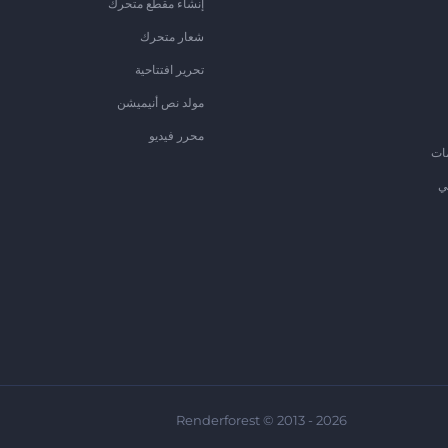
إنشاء مقطع متحرك
شعار متحرك
تحرير افتتاحية
مولد نص أنيميشن
محرر فيديو
ات
ي
Renderforest © 2013 - 2026