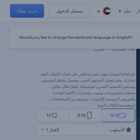
ر
تعلم
تسجيل الدخول
جرب مجانًا
Would you like to change Renderforest language to English?
التجسد البصري المنكسر للايقاع
4K+
الاصدارات
مرن
تابع إيقاع الموجات وهي تنثني وتنكسر على نغمات أغنيتك. أضف
شعارك، وقم بتعديل المحتوى النصي، وتحميل مقطع الموسيقى،
وسيكون التجسيد البصري لموسيقاك جاهزًا خلال دقائق.
يستخدم لمشروعات يوتيوب، وإصدارات الأغنية الواحدة،
والعروض الترويجية للألبومات، وغيرهم من الاستخدامات.
استخدم هذا القالب اليوم!
1:1
9:16
16:9
الأسلوب
الخيار 1