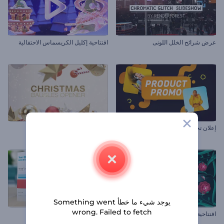
عرض شرائح الخلل اللونى
افتتاحية إكليل الكريسماس الاحتفالية
إعلان تجاري لمنتج أو خدمة
افتتاحية زينات الكريسماس
يوجد شيء ما خطأ Something went
wrong. Failed to fetch
افتتاحية شم النسيم الملونة
مجموعة ترويج المنتجات الدوائية