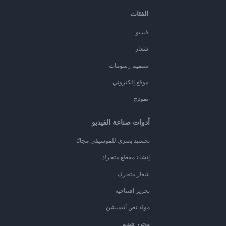
الفئات
فيديو
شعار
تصميم رسومات
موقع إلكتروني
نموذج
أدوات صناعة الفيديو
تجسيد بصري للموسيقى مجانًا
إنشاء مقطع متحرك
شعار متحرك
تحرير افتتاحية
مولد نص أنيميشن
محرر فيديو