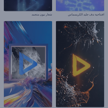
افتتاحية ندف جليد الكريسماس
شعار نيون متجمد