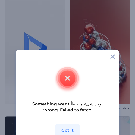
يوجد شيء ما خطأ Something went
افتتاحية زينة شجرة الكريسماس
شعار بسيط ملهم
wrong. Failed to fetch
Got it