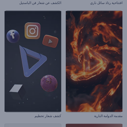
افتتاحية رذاذ سائل ناري
الكشف عن شعار فن الباستيل
مقدمة الدوامة النارية
كشف شعار تحطيم