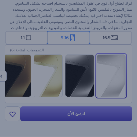
اترك انطباع أول قوي في عقول المشاهدين باستخدام افتتاحية تشكيل التيتانيوم.
يمتاز النموذج بالملمس اللامع الأنيق للتيتانيوم والشعار المتحرك الحيوي، وستجده
مثاليًا لإنشاء مقدمة احترافية. يمكنك تخصيصه ليناسب العناصر الجمالية لعلامتك
التجارية، بما في ذلك الشعار والمحتوى النصي وموسيقى الخلفية. مثالي للإعلان عن
صدور المنتجات، والعروض التقديمية للخدمات، والفيديوهات الترويجية، وافتتاحيات
أو المقاطع الختامية للقنوات، وغيرها. ابدأ الآن واجتذب المشاهدين بطريقة لم يسبق
1:1
9:16
16:9
لها مثيل.
التصميمات المتاحة
(6)
انشئ الأن