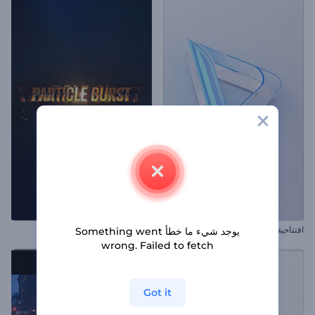
افتتاحية واضحة لامعة
إظهار شعار الجسيمات المنفجرة
يوجد شيء ما خطأ Something went
wrong. Failed to fetch
Got it