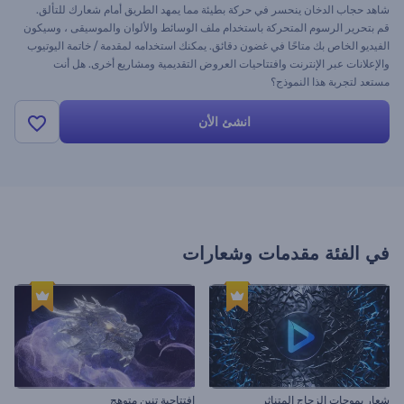
شاهد حجاب الدخان ينحسر في حركة بطيئة مما يمهد الطريق أمام شعارك للتألق.
قم بتحرير الرسوم المتحركة باستخدام ملف الوسائط والألوان والموسيقى ، وسيكون
الفيديو الخاص بك متاحًا في غضون دقائق. يمكنك استخدامه لمقدمة / خاتمة اليوتيوب
والإعلانات عبر الإنترنت وافتتاحيات العروض التقديمية ومشاريع أخرى. هل أنت
مستعد لتجربة هذا النموذج؟
انشئ الأن
في الفئة
مقدمات وشعارات
شعار بموجات الزجاج المتناثر
افتتاحية تنين متوهج