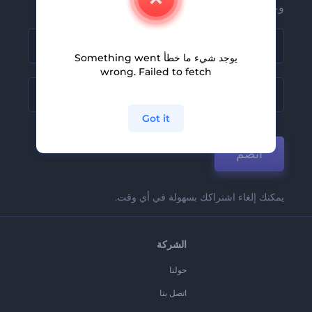
وعروضنا
يوجد شيء ما خطأ Something went
wrong. Failed to fetch
Got it
انضم
يمكنك إلغاء اشتراكك بسهولة في أي وقت.
الشركة
حولنا
اتصل بنا