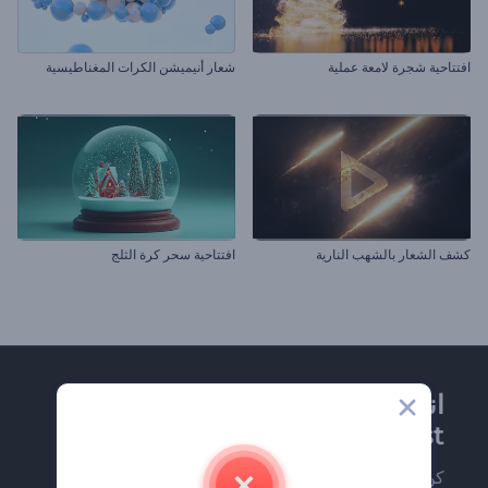
افتتاحية شجرة لامعة عملية
شعار أنيميشن الكرات المغناطيسية
كشف الشعار بالشهب النارية
افتتاحية سحر كرة الثلج
انضم إلى نشرة
Renderforest الإخبارية
كن من بين أوائل من يستلمون أحدث أخبارنا