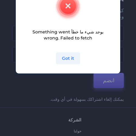
كن من بين أوائل من يستلمون أحدث أخبارنا
وعروضنا
يوجد شيء ما خطأ Something went
wrong. Failed to fetch
Got it
انضم
يمكنك إلغاء اشتراكك بسهولة في أي وقت.
الشركة
حولنا