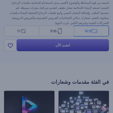
استفد من قوة البساطة والوضوح لأقصى مدى باستخدام افتتاحية مكعبات الزجاج
التقنية. استعد لإنشاء افتتاحية شعار نظيف لتقديم شركتك بنقرات بسيطة. قم
بتحميل الملف، وإضافة الشعار النصي واتبع طبقات الزجاج الخفيفة لإنشاء مكعبات
متفاوتة تكشف شعارك. مثالي لافتتاحيات العروض التقديمية والعروض الترويجية
للشركات التقنية وغيرهم الكثير. جرب اليوم!
1:1
9:16
16:9
انشئ الأن
في الفئة
مقدمات وشعارات