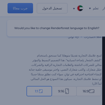
ر
تعلم
تسجيل الدخول
جرب مجانًا
Would you like to change Renderforest language to English?
كشف شعار بإضاءة انسيابية
964
الاصدارات
7 ثواني
امنح علامتك التجارية تقديمًا متوهجًا كما تستحق باستخدام
"كشف الشعار بإضاءة انسيابية". هذا التصميم البسيط والمؤثر
مثالي للشركات الناشئة والعلامات التجارية الراقية والشركات.
حمّل شعارك، واكتب شعارك النصي، واختر موسيقى خلفية جذابة
لإنشاء افتتاحية احترافية في ثوانِ. سواء كنت تطلق منتجًا جديدًا
أو تنشط علامتك التجارية، سيكون هذا النموذج هو الحل المثالي.
ابدأ الآن!
1:1
9:16
16:9