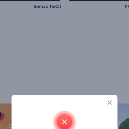
Somax TaiCri
P