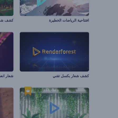
افتتاحية الرياضات الخطيرة
كشف شعار
كشف شعار بكسل تقني
شعار انعط