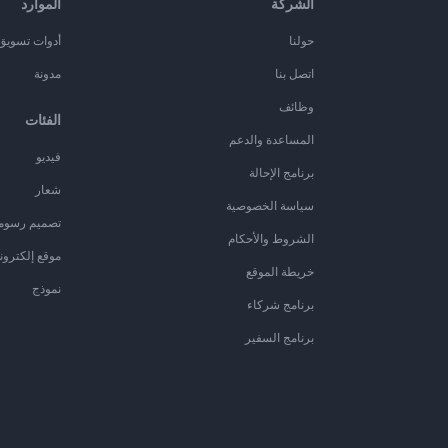
الشركة
الموارد
حولنا
أدوات تسويق ا
اتصل بنا
مدونة
وظائف
الفئات
المساعدة والدعم
فيديو
برنامج الإحالة
شعار
سياسة الخصوصية
تصميم رسوم
الشروط والأحكام
موقع إلكترون
خريطة الموقع
نموذج
برنامج شركاء
برنامج السفير