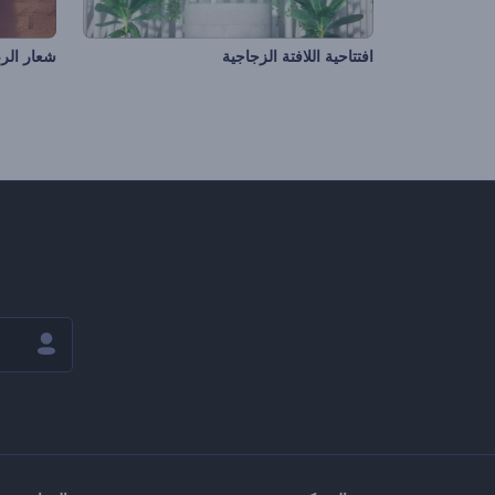
افتتاحية اللافتة الزجاجية
شعار الر