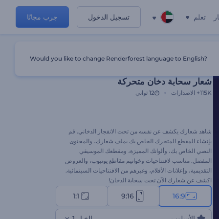
ر
تعلم
تسجيل الدخول
جرب مجانًا
Would you like to change Renderforest language to English?
قالب مميز
شعار سحابة دخان متحركة
115K+
الاصدارات
12 ثواني
شاهد شعارك يكشف عن نفسه من تحت الانفجار الدخاني. قم
بإنشاء المقطع المتحرك الخاص بك بملف شعارك، والمحتوى
النصي الخاص بك، وألوانك المميزة، ومقطعك الموسيقي
المفضل. مناسب لافتتاحيات وخواتيم مقاطع يوتيوب، والعروض
التقديمية، وإعلانات الأفلام، وغيرهم من الافتتاحيات السينمائية.
اكشف عن شعارك الآن تحت سحابة الدخان!
1:1
9:16
16:9
الأسلوب
الخيار 1