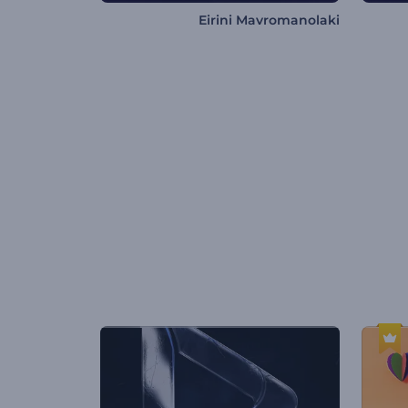
Eirini Mavromanolaki