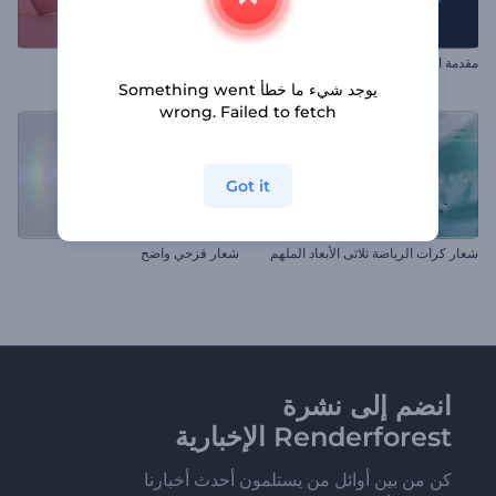
مقدمة الفراشة المتلألئة
افتتاحية قلوب عيد الحب
يوجد شيء ما خطأ Something went
wrong. Failed to fetch
Got it
شعار كرات الرياضة ثلاثى الأبعاد الملهم
شعار قزحي واضح
انضم إلى نشرة
Renderforest الإخبارية
كن من بين أوائل من يستلمون أحدث أخبارنا