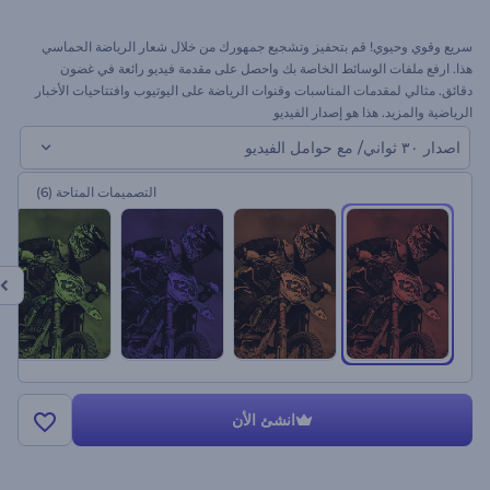
سريع وقوي وحيوي! قم بتحفيز وتشجيع جمهورك من خلال شعار الرياضة الحماسي
هذا. ارفع ملفات الوسائط الخاصة بك واحصل على مقدمة فيديو رائعة في غضون
دقائق. مثالي لمقدمات المناسبات وقنوات الرياضة على اليوتيوب وافتتاحيات الأخبار
الرياضية والمزيد. هذا هو إصدار الفيديو
اصدار ٣٠ ثواني/ مع حوامل الفيديو
التصميمات المتاحة
(6)
انشئ الأن