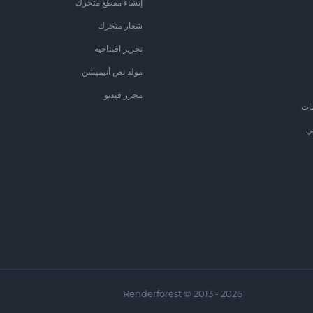
إنشاء مقطع متحرك
شعار متحرك
تحرير افتتاحية
مولد نص أنيميشن
محرر فيديو
ات
ي
Renderforest © 2013 - 2026