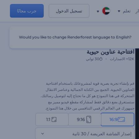
ر
تعلم
تسجيل الدخول
جرب مجانًا
Would you like to change Renderforest language to English?
قالب مميز
افتتاحية عناوين حيوية
12K+
الاصدارات
30 ثواني
قم بإنشاء تجربة بصرية قوية لمشروعاتك باستخدام افتتاحية
العناوين الحيوية. الجمع بين الكتابة الجمالية وعناصر الانتقال
المتحركة في هذا النموذج هو كل ما تحتاج إليه لتوصيل رسالتك.
ستستغرق بضع دقائق فقط لمشاركة مقطع فيديو مميز مع
جمهورك في العالم الرقمي التنافسي من خلال هذا النموذج.
اكتب رسالتك، وقم بتحميل ملفات الوسائط، ولا تنس إضافة
1:1
9:16
16:9
موسيقى الخلفية وفقًا لذوقك. مثالي لافتتاحيات العروض
التقديمية، وتقديمالشركات، وعروض الشرائح، وافتتاحيات
القنوات، وغيرها الكثير. جرب الآن!
إصدار الشاشة العريضة / 30 ثانية