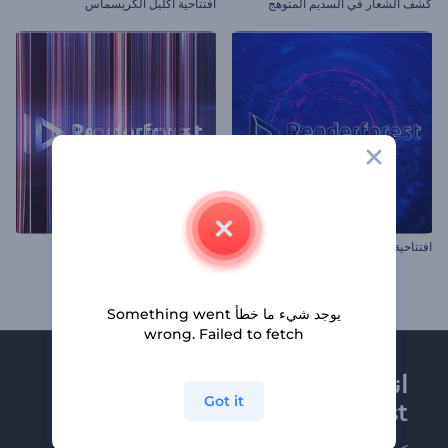
كشف الشعار في السديم المتوهج
افتتاحية اكليل الكريسماس
افتتاحية عطل سيبراني
افتتاحية انعكاس لوني
يوجد شيء ما خطأ Something went
wrong. Failed to fetch
انضم إلى نشرة
Got it
Renderforest الإخبارية