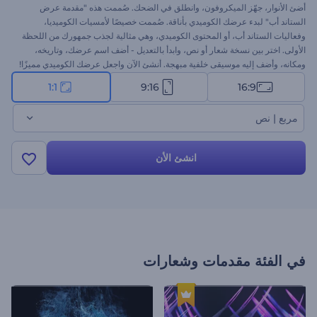
أضئ الأنوار، جهّز الميكروفون، وانطلق في الضحك. صُممت هذه "مقدمة عرض
الستاند أب" لبدء عرضك الكوميدي بأناقة. صُممت خصيصًا لأمسيات الكوميديا،
وفعاليات الستاند أب، أو المحتوى الكوميدي، وهي مثالية لجذب جمهورك من اللحظة
الأولى. اختر بين نسخة شعار أو نص، وابدأ بالتعديل - أضف اسم عرضك، وتاريخه،
ومكانه، وأضف إليه موسيقى خلفية مبهجة. أنشئ الآن واجعل عرضك الكوميدي مميزًا!
1:1
9:16
16:9
مربع | نص
انشئ الأن
في الفئة
مقدمات وشعارات