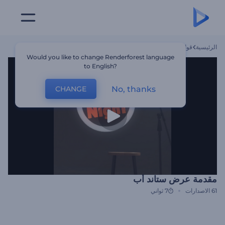
الرئيسية
قوالب
مقدمة عرض ستاند أب
Would you like to change Renderforest language
to English?
No, thanks
CHANGE
مقدمة عرض ستاند أب
61
الاصدارات
7 ثواني