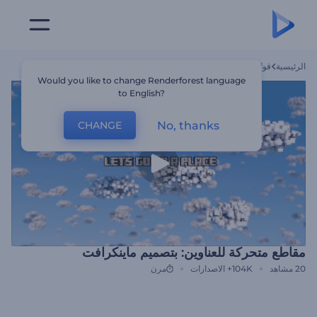
الرئيسية
قوالب
مقاطع متحركة للعناوين: بتصميم ماينكرافت
Would you like to change Renderforest language
to English?
No, thanks
CHANGE
مقاطع متحركة للعناوين: بتصميم ماينكرافت
20
مشاهد
104K+
الاصدارات
مرن