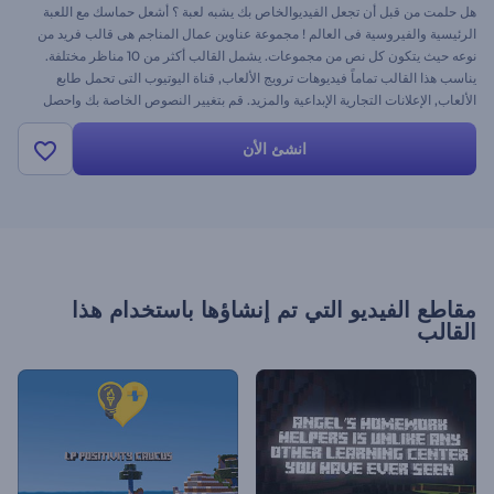
هل حلمت من قبل أن تجعل الفيديوالخاص بك يشبه لعبة ؟ أشعل حماسك مع اللعبة
الرئيسية والفيروسية فى العالم ! مجموعة عناوين عمال المناجم هى قالب فريد من
نوعه حيث يتكون كل نص من مجموعات. يشمل القالب أكثر من 10 مناظر مختلفة.
يناسب هذا القالب تماماً فيديوهات ترويج الألعاب, قناة اليوتيوب التى تحمل طابع
الألعاب, الإعلانات التجارية الإبداعية والمزيد. قم بتغيير النصوص الخاصة بك واحصل
على فيديو ألعاب احترافى وفريد من نوعه فى دقائق ! جربه اليوم
انشئ الأن
مقاطع الفيديو التي تم إنشاؤها باستخدام هذا
القالب