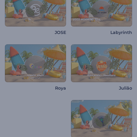
JOSE
Labyrinth
Roya
Julião