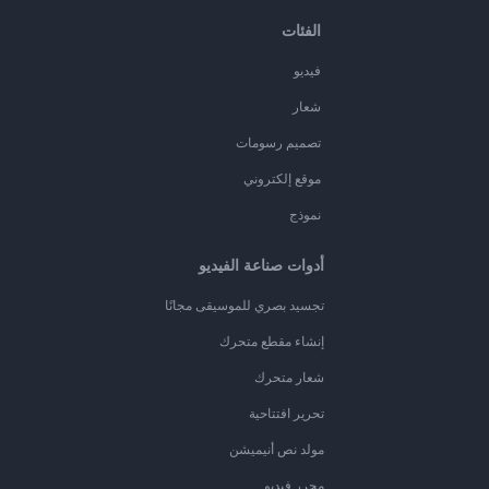
الفئات
فيديو
شعار
تصميم رسومات
موقع إلكتروني
نموذج
أدوات صناعة الفيديو
تجسيد بصري للموسيقى مجانًا
إنشاء مقطع متحرك
شعار متحرك
تحرير افتتاحية
مولد نص أنيميشن
محرر فيديو