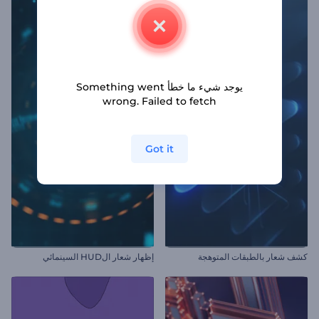
يوجد شيء ما خطأ Something went
wrong. Failed to fetch
Got it
كشف شعار بالطبقات المتوهجة
إظهار شعار الHUD السينمائي