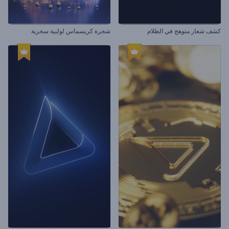
كشف شعار متوهج في الظلام
شجرة كريسماس لولبية سحرية