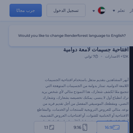
ر
تعلم
تسجيل الدخول
جرب مجانًا
Would you like to change Renderforest language to English?
قالب مميز
افتتاحية جسيمات لامعة دوامية
12K+
الاصدارات
7 ثواني
أبهر المشاهدين بتقديم مذهل باستخدام افتتاحية الجسيمات
اللامعة الدوامية. تمتاز بدوامة من الجسيمات المتوهجة التي
تتجمع معًا لكشف شعارك، هذا النموذج مثالي لأي شخص يريد
ترك انطباع أول لا ينسى. يمكنك تخصيصه بشعارك، وشعارك
النصي، ومقطعك الموسيقي المفضل من أجل تقديم فريد من
نوعه. مثالي للعروض الترويجية للمنتجات أو الخدمات، والمقاطع
الافتتاحية أو الختامية للقنوات، أو افتتاحيات العروض التقديمية،
أو الإعلانات التلفزيونية، وغيرها. ابدأ الآن واجعل علامتك التجارية
1:1
9:16
16:9
تتألق!