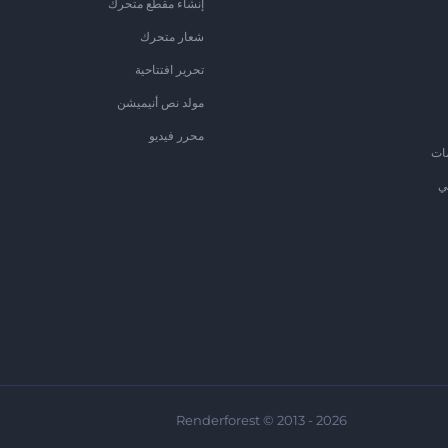
إنشاء مقطع متحرك
شعار متحرك
تحرير افتتاحية
مولد نص أنيميشن
محرر فيديو
ات
ي
Renderforest © 2013 - 2026