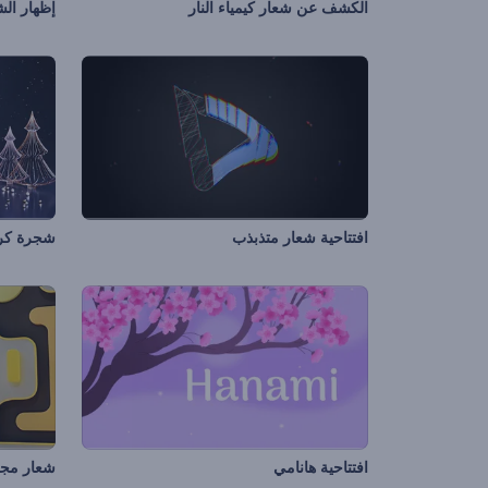
الكشف عن شعار كيمياء النار
إظهار الش
افتتاحية شعار متذبذب
شجرة كري
افتتاحية هانامي
شعار مجرد