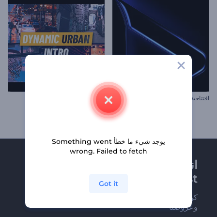
افتتاحية الظلام المتوهج
مقدمة ديناميكية حضارية
يوجد شيء ما خطأ Something went
wrong. Failed to fetch
انضم إلى نشرة
Renderforest الإخبارية
Got it
كن من بين أوائل من يستلمون أحدث أخبارنا
وعروضنا