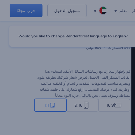
ر
تعلم
تسجيل الدخول
جرب مجانًا
Would you like to change Renderforest language to English?
إظهار شعار تدفق السوائل
349
الاصدارات
15 ثواني
قم بإظهار شعارك مع رشاشات السائل الأنيقة. استخدم هذا
القالب المبتكر الفنى الجميل لعرض شعار شركتك بطريقة ملونة
ومعبرة. مناسب لفيديوهات المقدمة والختام أو كخلفية ضاغطة
أوطريقة لبدء عرضك التقديمى. ارفع شعارك على خلفية شفافة
ببساطة وسوف نعتنى نحن بالباقى. جربه اليوم مجاناً
1:1
9:16
16:9