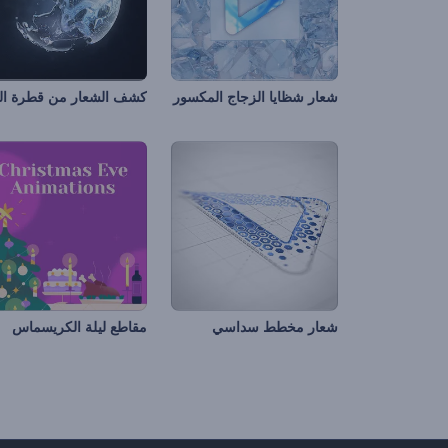
شعار شظايا الزجاج المكسور
شعار مخطط سداسي
مقاطع ليلة الكريسماس