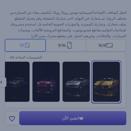
اجعل كشافات الإضاءة السينمائية تومض رويدًا رويدًا، لتكشف ببطء عن السيارة من
مختلف الزوايا، ثم شعارك في النهاية. اختر سيارتك المفضلة وقم بتعديل المقطع
بملف شعارك، وعبارتك المميزة، والمؤثرات الصوتية الخاصة بك. استخدم مشروعك
لفتتاحيات/خواتيم مقاطع فيديو يوتيوب، والمقاطع الترويجية للألعاب، ومدونات
السيارات، والإعلانات، وغيرهم. احصل على مقطع متحرك مميز الآن!
1:1
9:16
16:9
التصميمات المتاحة
(4)
انشئ الأن