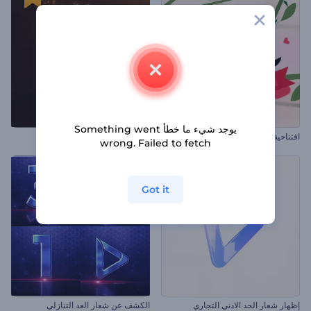
يوجد شيء ما خطأ Something went
افتتاحية عيد الحب الرومانسية
شعار دمج الجسيمات
wrong. Failed to fetch
Got it
إظهار شعار الحد الادني التجاري
الكشف عن شعار العد التنازلي