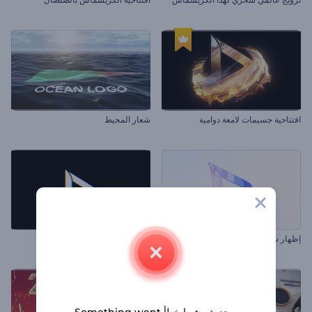
افتتاحية جسيمات لامعة دوامية
شعار المحيط
إظهار شعار الحد الادني التجاري
شعار الخلل السريع
يوجد شيء ما خطأ Something went