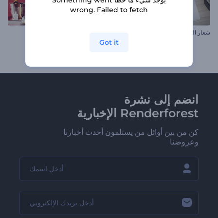
wrong. Failed to fetch
شعار الختم الملهم
مرحباً بعام جديد سعيد
Got it
انضم إلى نشرة
Renderforest الإخبارية
كن من بين أوائل من يستلمون أحدث أخبارنا
وعروضنا