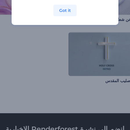
Got it
ن شعار زر الضغط
مقدمة الفقاعات اللامعة
لصليب المقدس
انضم إلى نشرة Renderforest الإخبارية