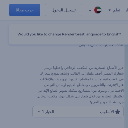
ر
تعلم
تسجيل الدخول
جرب مجانًا
Would you like to change Renderforest language to English?
شعار علي شكل انهيار مكعب الدخان
55K+
الاصدارات
10 ثواني
حرر الأصباغ السحرية من المكعب الزجاجي واجعلها ترسم
شعارك المميز. أضف ملفك إلى القالب وشاهد نموذج شعارك
في بقعة دخانية. مناسبة لمقاطع الفيديو الترويجية ، والإعلانات
عبر الإنترنت والتلفزيون ، ومقاطع الفيديو لوسائل التواصل
الاجتماعي ، وغيرها من المشاريع. يمكنك تصوير الطابع الإبداعي
لعلامتك التجارية من خلال شعارعلي شكل انهيار مكعب الدخان.
جرب هذا النموذج المرح!
الأسلوب
الخيار 1