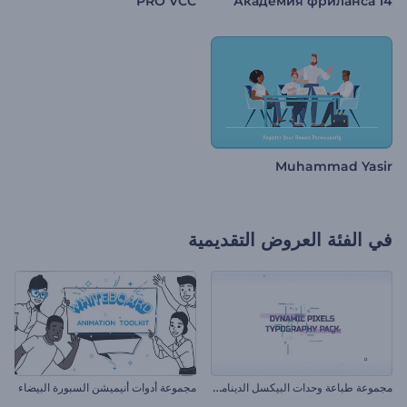
PRO VCC
Академия фриланса 14
Muhammad Yasir
في الفئة
العروض التقديمية
م
جموعة طباعة وحدات البيكسل الديناميكية
مجموعة أدوات أنيميشن السبورة البيضاء