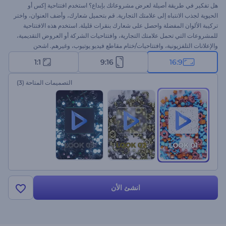
هل تفكير في طريقة أصيلة لعرض مشروعاتك بإبداع؟ استخدم افتتاحية إكس أو
الحيوية لجذب الانتباه إلى علامتك التجارية. قم بتحميل شعارك، وأضف العنوان، واختر
تركيبة الألوان المفضلة واحصل على شعارك بنقرات قليلة. استخدم هذه الافتتاحية
للمشروعات التي تحمل علامتك التجارية، وافتتاحيات الشركة أو العروض التقديمية،
والإعلانات التلفزيونية، وافتتاحيات/ختام مقاطع فيديو يوتيوب، وغيرهم. اشحن
جمهورك بالحماس والأثارة واجذب الانتباه إلى مشروعاتك. جرب هذا النموذج اليوم!
1:1
9:16
16:9
التصميمات المتاحة
(3)
انشئ الأن