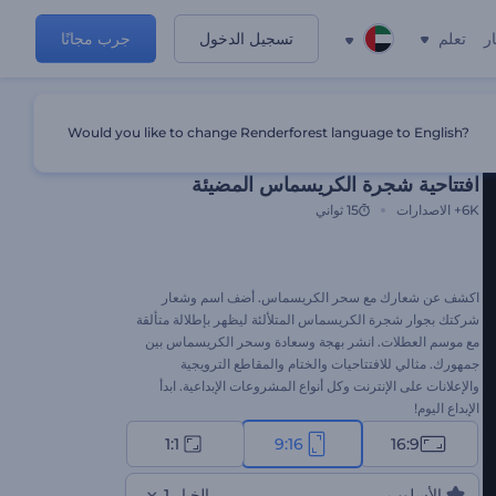
ر
تعلم
تسجيل الدخول
جرب مجانًا
Would you like to change Renderforest language to English?
قالب مميز
افتتاحية شجرة الكريسماس المضيئة
6K+
الاصدارات
15 ثواني
اكشف عن شعارك مع سحر الكريسماس. أضف اسم وشعار
شركتك بجوار شجرة الكريسماس المتلألئة ليظهر بإطلالة متألقة
مع موسم العطلات. انشر بهجة وسعادة وسحر الكريسماس بين
جمهورك. مثالي للافتتاحيات والختام والمقاطع الترويجية
والإعلانات على الإنترنت وكل أنواع المشروعات الإبداعية. ابدأ
الإبداع اليوم!
1:1
9:16
16:9
الأسلوب
الخيار 1