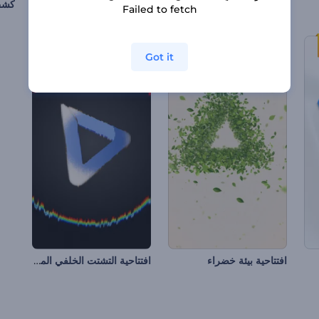
كشف شعار انسيابي لامع
كشف شعار بشعلة النار
كشف
Failed to fetch
Got it
افتتاحية التشتت الخلفي المجردة
افتتاحية بيئة خضراء