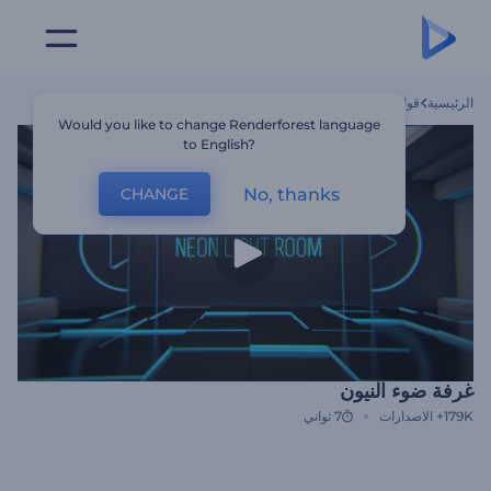
الرئيسية
قوالب
غرفة ضوء النيون
Would you like to change Renderforest language
to English?
No, thanks
CHANGE
غرفة ضوء النيون
179K+
الاصدارات
7 ثواني