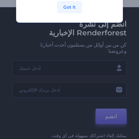
Got it
انضم إلى نشرة
Renderforest الإخبارية
كن من بين أوائل من يستلمون أحدث أخبارنا
وعروضنا
انضم
يمكنك إلغاء اشتراكك بسهولة في أي وقت.