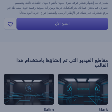
يتميز قالب إظهار شعار غرفة ضوء النيون بأضواء نيون، خلفيات داكنة وتصميم
عصري. قم بجذي عملائك بجرافيكيات جريئة وموثرات صوتية رقمية قوية. ببساطة قم
برفع شعارك، غير نصك في الإطار الزمني واضغط إخراج. جربه اليوم مجاناً!
انشئ الأن
مقاطع الفيديو التي تم إنشاؤها باستخدام هذا
القالب
Salim
Mark