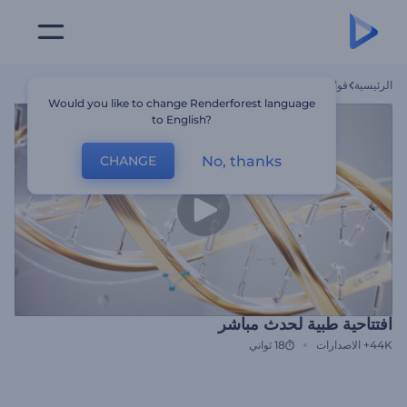
الرئيسية
قوالب
افتتاحية طبية لحدث مباشر
Would you like to change Renderforest language
to English?
No, thanks
CHANGE
افتتاحية طبية لحدث مباشر
44K+
الاصدارات
18 ثواني