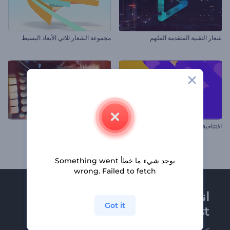
شعار التقنية المتقدمة الملهم
مجموعة الشعار ثلاثي الأبعاد البسيط
افتتاحية شريط بحث ملون
شعار نظام الحاسوب الملهم
يوجد شيء ما خطأ Something went
wrong. Failed to fetch
انضم إلى نشرة
Got it
Renderforest الإخبارية