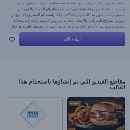
يمكنك تقديم وسيلة إعلان فريد من نوعه لمناسبة خاصة بك وذلك بمظهر نظيف
وبسيط باستخداك مجموعة متنوعة من تصميمات الشرائح الجميلة والأنيميشن
المميزة. يمكنك تغيير مدة المشهد وفقًا لاحتياجاتك واستخدام المشروع لأي نوع من
عروض الشرائح للشركات والأعمال التجارية وعروض الموضة والإجازات وحفلات
الزفاف وغيرها من الأغراض الأخرى. قالب عرض الشرائح البسيط والفريد هو خيار
ملهم لاحتياجاتك للتصوير الفوتوغرافي. ارفع ملفات الميديا الخاصة بك واستخدم
لمسة خيالية لصنع أكثر مشروعات الفيديو الأصلية على الإطلاق!
انشئ الأن
مقاطع الفيديو التي تم إنشاؤها باستخدام هذا
القالب