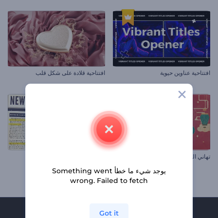
افتتاحية عناوين حيوية
افتتاحية قلادة على شكل قلب
تهاني العام الصيني الجديد
عرض شرائح الصحيفة اليومية
يوجد شيء ما خطأ Something went
wrong. Failed to fetch
Got it