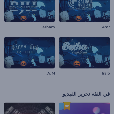
arham
Amr
A. M.
Iralo
في الفئة
تحرير الفيديو