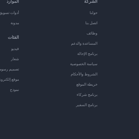
الشركة
الموارد
حولنا
أدوات تسويق ا
اتصل بنا
مدونة
وظائف
الفئات
المساعدة والدعم
فيديو
برنامج الإحالة
شعار
سياسة الخصوصية
تصميم رسوم
الشروط والأحكام
موقع إلكترون
خريطة الموقع
نموذج
برنامج شركاء
برنامج السفير