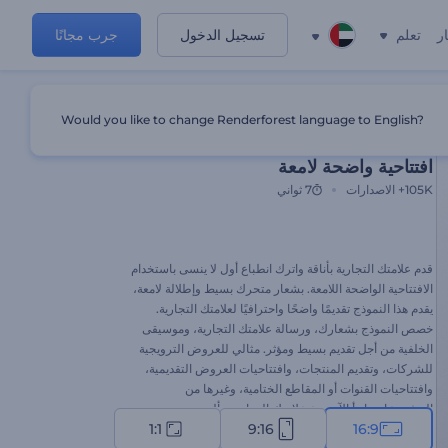
ر
تعلم
تسجيل الدخول
جرب مجانًا
Would you like to change Renderforest language to English?
قالب مميز
افتتاحية واضحة لامعة
105K+
الاصدارات
7 ثواني
قدم علامتك التجارية بأناقة واترك انطباع أول لا ينسى باستخدام
الافتتاحية الواضحة اللامعة. بشعار متحرك بسيط وإطلالة لامعة،
يقدم هذا النموذج تقديمًا واضحًا واحترافيًا لعلامتك التجارية.
خصص النموذج بشعارك، ورسالة علامتك التجارية، وموسيقى
الخلفية من أجل تقديم بسيط ومؤثر. مثالي للعروض الترويجية
للشركات، وتقديم المنتجات، وافتتاحيات العروض التقديمية،
وافتتاحيات القنوات أو المقاطع الختامية، وغيرها من
المشروعات. ابدأ الآن ودع علامتك التجارية تتألق.
1:1
9:16
16:9