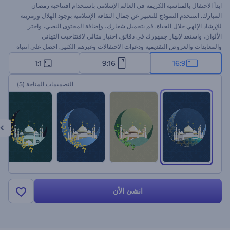
ابدأ الاحتفال بالمناسبة الكريمة في العالم الإسلامي باستخدام افتتاحية رمضان
المبارك. استخدم النموذج للتعبير عن جمال الثقافة الإسلامية بوجود الهلال ورمزيته
للإرشاد الإلهي خلال الحياة. قم بتحميل شعارك، وإضافة المحتوى النصي، واختر
الألوان، واستعد لإبهار جمهورك في دقائق. اختيار مثالي لافتتاحيت التهاني
والمعايدات والعروض التقديمية ودعوات الاحتفالات وغيرهم الكثير. احصل على انتباه
جمهورك مع هذه الافتتاحية. جربها الآن!
1:1
9:16
16:9
التصميمات المتاحة
(5)
انشئ الأن