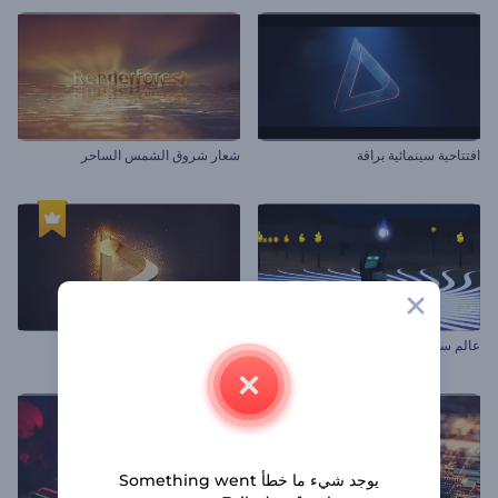
افتتاحية سينمائية براقة
شعار شروق الشمس الساحر
عالم سحري بتصميم ماينكرافت
شعار اللحام الملهم
يوجد شيء ما خطأ Something went