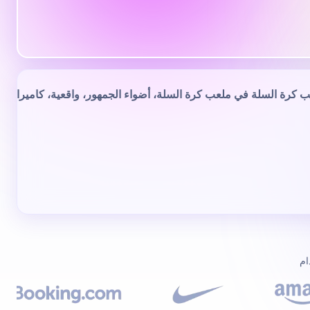
ي حافي القدمين نحو المحيط، لوح التزلج تحت ذراعه، وأشجار النخيل تؤ
Rende
استخدام