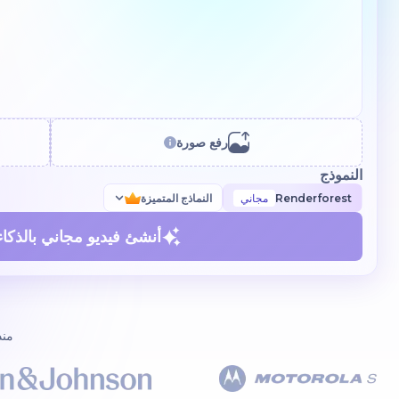
رفع صورة
النموذج
Renderforest
مجاني
النماذج المتميزة
أنشئ فيديو مجاني بالذكا