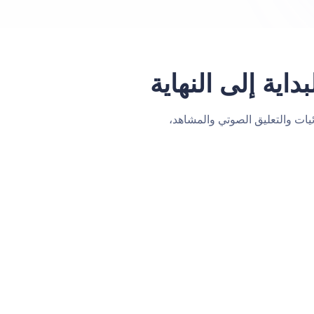
اية إلى النهاية
ورة أو السكريبت. اختر نموذج الفيديو والأسلوب والتنسيق. تنشئ Renderforest المرئيات والتعليق الصوتي والمشاهد،