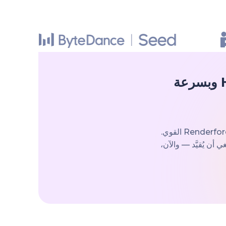
إنشاء فيديوهات ذكاء اصطناعي غير محدودة بدقة HD وبسرعة
أنشئ أي عدد تحتاجه من فيديوهات الذكاء الاصطناعي بدقة HD باستخدام نموذج Renderforest Fast القوي.
 أن يُقيَّد — والآن،