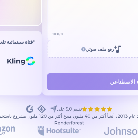
2000
/
0
“متصفّح أمواج يمش
rforest
رفع ملف صوتي
ء الاصطناعي
تقييم 5,0 على
منذ عام 2013، أنشأ أكثر من 40 مليون مبدع أكثر من 120 مليون مشروع ب
Renderforest